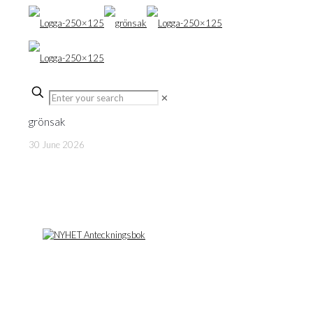
✕
grönsak
30 June 2026