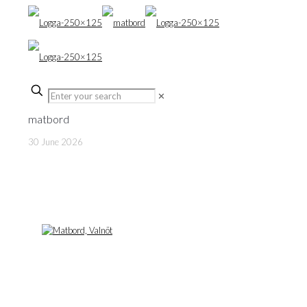
✕
matbord
30 June 2026