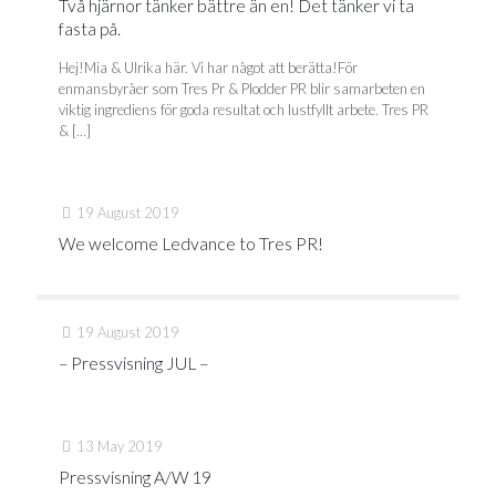
Två hjärnor tänker bättre än en! Det tänker vi ta
fasta på.
Hej!Mia & Ulrika här. Vi har något att berätta!För
enmansbyråer som Tres Pr & Plodder PR blir samarbeten en
viktig ingrediens för goda resultat och lustfyllt arbete. Tres PR
&
[…]
19 August 2019
We welcome Ledvance to Tres PR!
19 August 2019
– Pressvisning JUL –
13 May 2019
Pressvisning A/W 19