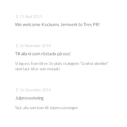
15 April 2019
We welcome Kockums Jernverk to Tres PR!
26 November 2018
Till alla ni som röstade på oss!
Vi tog oss fram till en 3:e plats i kategorin “Grafisk identitet”
stort tack till er som röstade!
16 December 2016
Julpressvisning
Tack alla som kom till Julpressvisningen