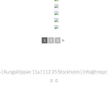
1
2
3
►
 | Kungsklippan 11a | 112 25 Stockholm | info@trespr.se