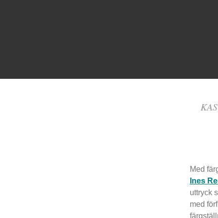
KAS
Med färg
Ines R
uttryck 
med förf
färgstäl