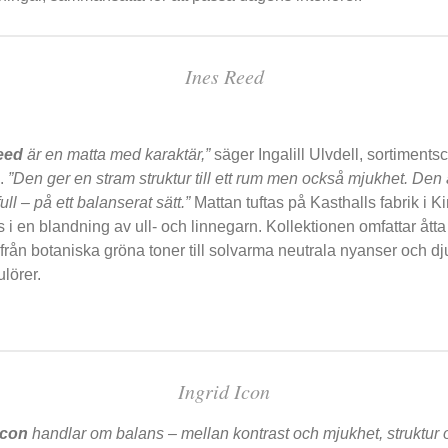
Ines Reed
eed
är en matta med karaktär,”
säger Ingalill Ulvdell, sortiments
l.
”Den ger en stram struktur till ett rum men också mjukhet. Den 
full – på ett balanserat sätt.”
Mattan tuftas på Kasthalls fabrik i 
as i en blandning av ull- och linnegarn. Kollektionen omfattar ått
 från botaniska gröna toner till solvarma neutrala nyanser och d
lörer.
Ingrid Icon
Icon
handlar om balans – mellan kontrast och mjukhet, struktur 