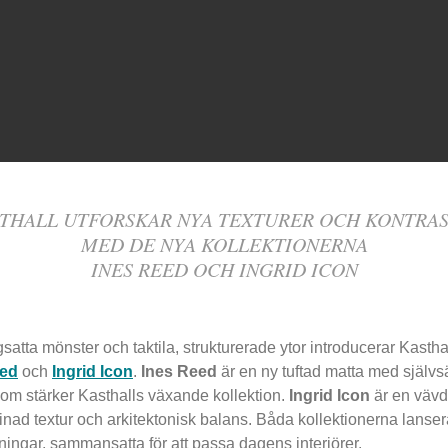
THALL UTFORSKAR NYA TEXTURER OCH KONTRA
MED DE NYA KOLLEKTIONERNA
INES REED OCH INGRID ICON
satta mönster och taktila, strukturerade ytor introducerar Kastha
eed
och
Ingrid Icon
.
Ines Reed
är en ny tuftad matta med självs
som stärker Kasthalls växande kollektion.
Ingrid Icon
är en vävd
inad textur och arkitektonisk balans. Båda kollektionerna lansera
lningar, sammansatta för att passa dagens interiörer.