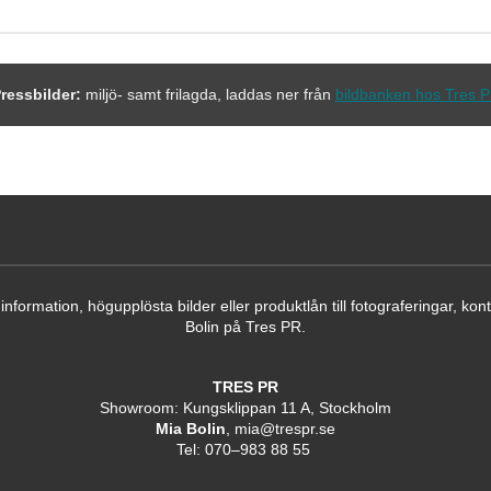
ressbilder:
miljö- samt frilagda, laddas ner från
bildbanken hos Tres 
information, högupplösta bilder eller produktlån till fotograferingar, kon
Bolin på Tres PR.
TRES PR
Showroom: Kungsklippan 11 A, Stockholm
Mia Bolin
, mia@trespr.se
Tel: 070–983 88 55