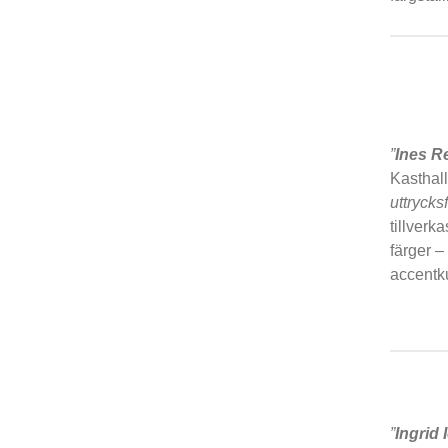
”
Ines R
Kasthal
uttrycks
tillverk
färger –
accentku
”
Ingrid 