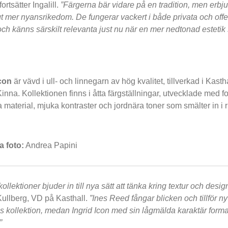
 fortsätter Ingalill.
”Färgerna bär vidare på en tradition, men erbj
t mer nyansrikedom. De fungerar vackert i både privata och offe
och känns särskilt relevanta just nu när en mer nedtonad estetik s
Icon
är vävd i ull- och linnegarn av hög kvalitet, tillverkad i Kasth
 Kinna. Kollektionen finns i åtta färgställningar, utvecklade med 
a material, mjuka kontraster och jordnära toner som smälter in i
a foto:
Andrea Papini
ollektioner bjuder in till nya sätt att tänka kring textur och desig
ullberg, VD på Kasthall.
”Ines Reed fångar blicken och tillför ny 
s kollektion, medan Ingrid Icon med sin lågmälda karaktär forma
”