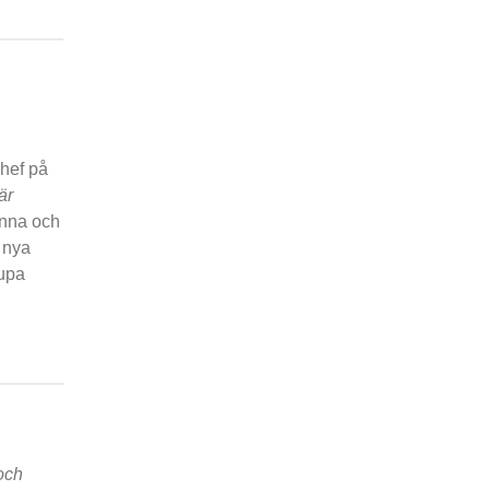
chef på
är
Kinna och
a nya
jupa
och