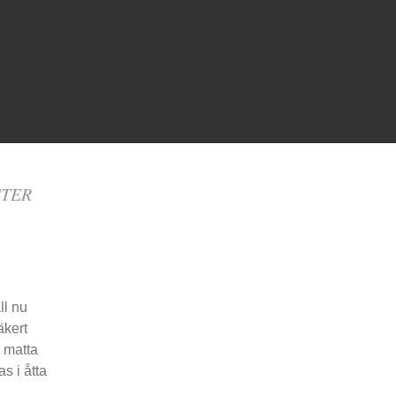
STER
ll nu
äkert
 matta
s i åtta