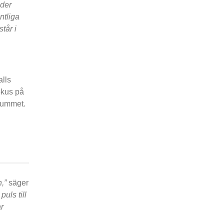
uder
ntliga
tår i
alls
fokus på
 rummet.
n,”
säger
puls till
r