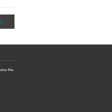
PR
takta Mia