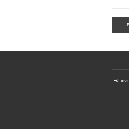
P
För mer 